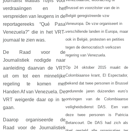
journalist Mattias Tuyls voor
Brussel en voorzitster van de in
verdraaiingen en het
België geregistreerde vzw
verspreiden van leugens in de
Veneuropa. De vzw organiseert in
reportagereeks “Qué Pasa
verschillende landen in Europa, maar
Venezuela?” die in het VRT-
ook in België, protesten en petities
journaal te zien was.
tegen de democratisch verkozen
De Raad voor de
regering van Venezuela.
Journalistiek nodigde naar
Op 24 oktober 2015 maakt de
aanleiding daarvan de VRT
Colombiaanse krant, El Espectador,
uit om tot een minnelijke
bekend dat twee personen in Brussel
regeling te komen met
gedurende jaren duizenden euro’s
Handen Af van Venezuela. De
ontvingen van de Colombiaanse
VRT weigerde daar op in te
veiligheidsdienst DAS. Een van
gaan.
deze twee personen is Patricia
Daarop organiseerde de
Betancourt. De DAS had zich als
Raad voor de Journalistiek
doel gesteld alle organisaties ter