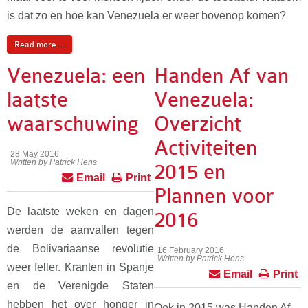
is dat zo en hoe kan Venezuela er weer bovenop komen?
Read more ...
Venezuela: een
Handen Af van
laatste
Venezuela:
waarschuwing
Overzicht
Activiteiten
28 May 2016
Written by Patrick Hens
2015 en
Email
Print
Plannen voor
De laatste weken en dagen
2016
werden de aanvallen tegen
de Bolivariaanse revolutie
16 February 2016
Written by Patrick Hens
weer feller. Kranten in Spanje
Email
Print
en de Verenigde Staten
hebben het over honger in
Ook in 2015 was Handen Af