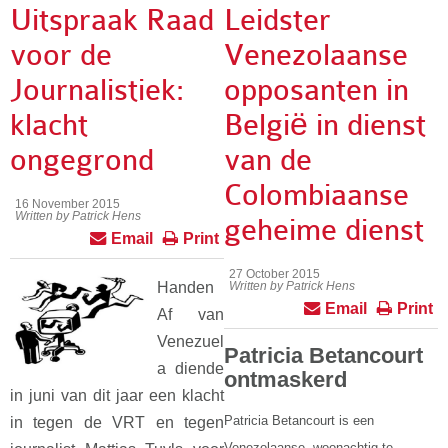
Uitspraak Raad
Leidster
voor de
Venezolaanse
Journalistiek:
opposanten in
klacht
België in dienst
ongegrond
van de
Colombiaanse
16 November 2015
Written by Patrick Hens
geheime dienst
Email
Print
27 October 2015
Handen
Written by Patrick Hens
Email
Print
Af van
Venezuel
Patricia Betancourt
a diende
ontmaskerd
in juni van dit jaar een klacht
Patricia Betancourt is een
in tegen de VRT en tegen
Venezolaanse, woonachtig te