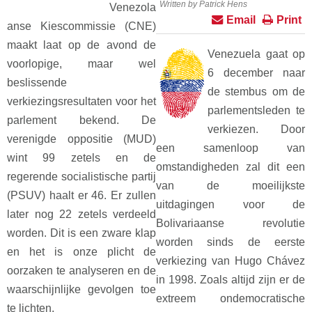
Written by Patrick Hens
Venezola
Email
Print
anse Kiescommissie (CNE)
maakt laat op de avond de
Venezuela gaat op
voorlopige, maar wel
6 december naar
beslissende
de stembus om de
verkiezingsresultaten voor het
parlementsleden te
parlement bekend. De
verkiezen. Door
verenigde oppositie (MUD)
een samenloop van
wint 99 zetels en de
omstandigheden zal dit een
regerende socialistische partij
van de moeilijkste
(PSUV) haalt er 46. Er zullen
uitdagingen voor de
later nog 22 zetels verdeeld
Bolivariaanse revolutie
worden. Dit is een zware klap
worden sinds de eerste
en het is onze plicht de
verkiezing van Hugo Chávez
oorzaken te analyseren en de
in 1998. Zoals altijd zijn er de
waarschijnlijke gevolgen toe
extreem ondemocratische
te lichten.