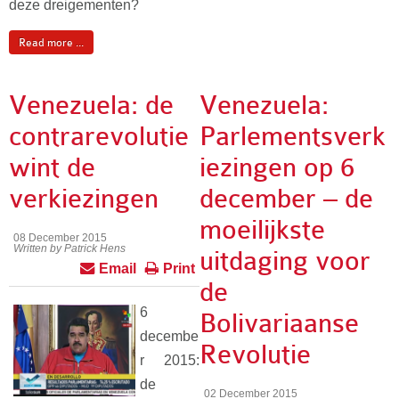
deze dreigementen?
Read more ...
Venezuela: de
Venezuela:
contrarevolutie
Parlementsverk
wint de
iezingen op 6
verkiezingen
december – de
moeilijkste
08 December 2015
Written by Patrick Hens
uitdaging voor
Email
Print
de
6
Bolivariaanse
decembe
Revolutie
r 2015:
de
02 December 2015