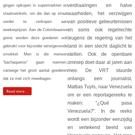
verdraaiingen en halve
gingen opkopen in supermarkten en
waarheden, het verzwijgen
staatswinkels, om die dan op straat
van positieve gebeurtenissen
verder te verkopen aan
en soms ook regelrechte
woekerprijzen. Aan de Colombiaanse
leugens de regering van het
grens worden deze goederen ook
land in een slecht daglicht te
gebruikt voor bijzonder winstgevende
stellen. Ook de openbare
smokkel. Men is die mensen
omroep doet daar al jaren aan
“bachaqueros” gaan noemen,
mee. De VRT stuurde
vanwege het groot aantal goederen
onlangs een journalist,
dat ze met zich meedragen.
Mattias Tuyls, naar Venezuela
Read more ...
om er een reportagereeks te
maken: “¿Qué pasa
Venezuela?”. In de reeks
wordt een bijzonder eenzijdig
en vertekend beeld van