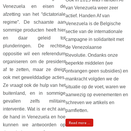
Venezuela en eisen de
van Venezuela weer zeer
afzetting van het “dictatoriale
actief. Handen Af van
regime”. De schaarste aan
Venezuela is de Belgische
sommige producten heeft hier
sectie van de internationale
en daar geleid tot
campagne in solidariteit met
plunderingen. De rechtse
de Venezolaanse
oppositie wil een referendum
Revolutie. Ondanks onze
organiseren om de president
beperkte middelen (we
af te zetten, maar ze dreigt
ontvangen geen subsidies) en
ook met gewelddadige acties.
mankracht volgden we de
Ze vraagt ook de hulp van het
situatie op de voet, waren we
buitenland, en in sommige
aanwezig op evenementen en
gevallen zelfs militaire
schreven we artikels en
interventie. Wat is er echt aan
pamfletten.
de hand in Venezuela en hoe
Read more ...
kunnen we antwoorden op