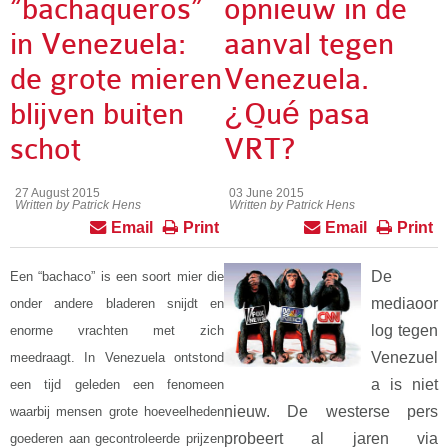
“bachaqueros”
opnieuw in de
in Venezuela:
aanval tegen
de grote mieren
Venezuela.
blijven buiten
¿Qué pasa
schot
VRT?
27 August 2015
03 June 2015
Written by Patrick Hens
Written by Patrick Hens
Email
Print
Email
Print
De
Een “bachaco” is een soort mier die
mediaoor
onder andere bladeren snijdt en
log tegen
enorme vrachten met zich
Venezuel
meedraagt. In Venezuela ontstond
a is niet
een tijd geleden een fenomeen
nieuw. De westerse pers
waarbij mensen grote hoeveelheden
probeert al jaren via
goederen aan gecontroleerde prijzen