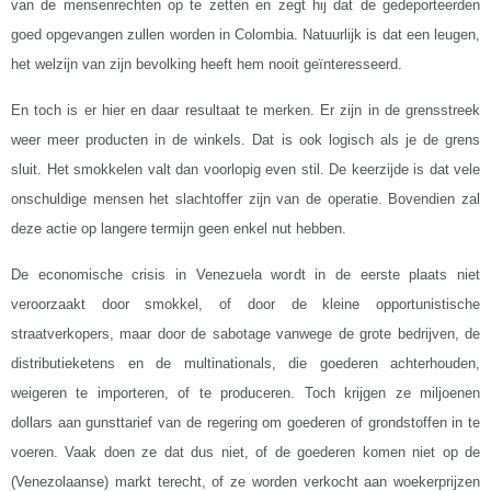
van de mensenrechten op te zetten en zegt hij dat de gedeporteerden
goed opgevangen zullen worden in Colombia. Natuurlijk is dat een leugen,
het welzijn van zijn bevolking heeft hem nooit geïnteresseerd.
En toch is er hier en daar resultaat te merken. Er zijn in de grensstreek
weer meer producten in de winkels. Dat is ook logisch als je de grens
sluit. Het smokkelen valt dan voorlopig even stil. De keerzijde is dat vele
onschuldige mensen het slachtoffer zijn van de operatie. Bovendien zal
deze actie op langere termijn geen enkel nut hebben.
De economische crisis in Venezuela wordt in de eerste plaats niet
veroorzaakt door smokkel, of door de kleine opportunistische
straatverkopers, maar door de sabotage vanwege de grote bedrijven, de
distributieketens en de multinationals, die goederen achterhouden,
weigeren te importeren, of te produceren. Toch krijgen ze miljoenen
dollars aan gunsttarief van de regering om goederen of grondstoffen in te
voeren. Vaak doen ze dat dus niet, of de goederen komen niet op de
(Venezolaanse) markt terecht, of ze worden verkocht aan woekerprijzen