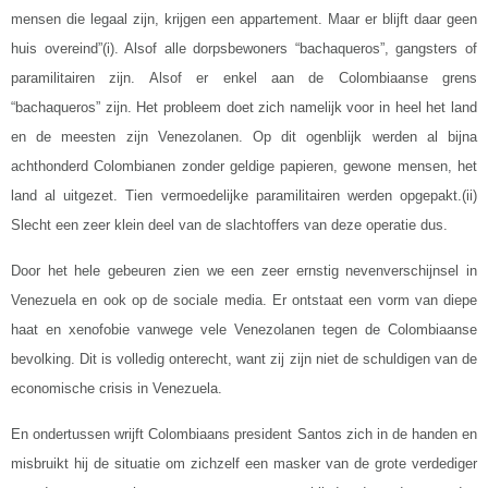
mensen die legaal zijn, krijgen een appartement. Maar er blijft daar geen
huis overeind”(i). Alsof alle dorpsbewoners “bachaqueros”, gangsters of
paramilitairen zijn. Alsof er enkel aan de Colombiaanse grens
“bachaqueros” zijn. Het probleem doet zich namelijk voor in heel het land
en de meesten zijn Venezolanen. Op dit ogenblijk werden al bijna
achthonderd Colombianen zonder geldige papieren, gewone mensen, het
land al uitgezet. Tien vermoedelijke paramilitairen werden opgepakt.(ii)
Slecht een zeer klein deel van de slachtoffers van deze operatie dus.
Door het hele gebeuren zien we een zeer ernstig nevenverschijnsel in
Venezuela en ook op de sociale media. Er ontstaat een vorm van diepe
haat en xenofobie vanwege vele Venezolanen tegen de Colombiaanse
bevolking. Dit is volledig onterecht, want zij zijn niet de schuldigen van de
economische crisis in Venezuela.
En ondertussen wrijft Colombiaans president Santos zich in de handen en
misbruikt hij de situatie om zichzelf een masker van de grote verdediger