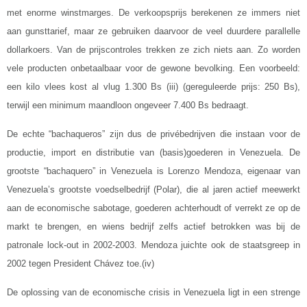
met enorme winstmarges. De verkoopsprijs berekenen ze immers niet
aan gunsttarief, maar ze gebruiken daarvoor de veel duurdere parallelle
dollarkoers. Van de prijscontroles trekken ze zich niets aan. Zo worden
vele producten onbetaalbaar voor de gewone bevolking. Een voorbeeld:
een kilo vlees kost al vlug 1.300 Bs (iii) (gereguleerde prijs: 250 Bs),
terwijl een minimum maandloon ongeveer 7.400 Bs bedraagt.
De echte “bachaqueros” zijn dus de privébedrijven die instaan voor de
productie, import en distributie van (basis)goederen in Venezuela. De
grootste “bachaquero” in Venezuela is Lorenzo Mendoza, eigenaar van
Venezuela’s grootste voedselbedrijf (Polar), die al jaren actief meewerkt
aan de economische sabotage, goederen achterhoudt of verrekt ze op de
markt te brengen, en wiens bedrijf zelfs actief betrokken was bij de
patronale lock-out in 2002-2003. Mendoza juichte ook de staatsgreep in
2002 tegen President Chávez toe.(iv)
De oplossing van de economische crisis in Venezuela ligt in een strenge