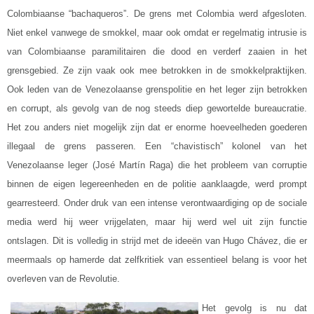
Colombiaanse “bachaqueros”. De grens met Colombia werd afgesloten.
Niet enkel vanwege de smokkel, maar ook omdat er regelmatig intrusie is
van Colombiaanse paramilitairen die dood en verderf zaaien in het
grensgebied. Ze zijn vaak ook mee betrokken in de smokkelpraktijken.
Ook leden van de Venezolaanse grenspolitie en het leger zijn betrokken
en corrupt, als gevolg van de nog steeds diep gewortelde bureaucratie.
Het zou anders niet mogelijk zijn dat er enorme hoeveelheden goederen
illegaal de grens passeren. Een “chavistisch” kolonel van het
Venezolaanse leger (José Martín Raga) die het probleem van corruptie
binnen de eigen legereenheden en de politie aanklaagde, werd prompt
gearresteerd. Onder druk van een intense verontwaardiging op de sociale
media werd hij weer vrijgelaten, maar hij werd wel uit zijn functie
ontslagen. Dit is volledig in strijd met de ideeën van Hugo Chávez, die er
meermaals op hamerde dat zelfkritiek van essentieel belang is voor het
overleven van de Revolutie.
Het gevolg is nu dat