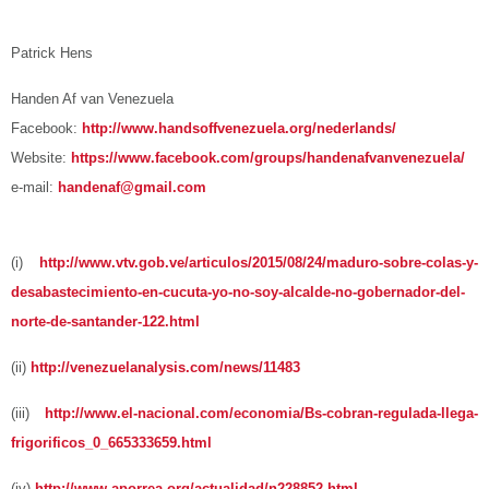
Patrick Hens
Handen Af van Venezuela
Facebook:
http://www.handsoffvenezuela.org/nederlands/
Website:
https://www.facebook.com/groups/handenafvanvenezuela/
e-mail:
handenaf@gmail.com
(i)
http://www.vtv.gob.ve/articulos/2015/08/24/maduro-sobre-colas-y-
desabastecimiento-en-cucuta-yo-no-soy-alcalde-no-gobernador-del-
norte-de-santander-122.html
(ii)
http://venezuelanalysis.com/news/11483
(iii)
http://www.el-nacional.com/economia/Bs-cobran-regulada-llega-
frigorificos_0_665333659.html
(iv)
http://www.aporrea.org/actualidad/n228852.html