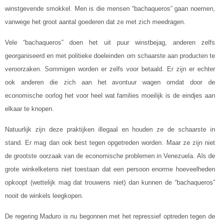
winstgevende smokkel. Men is die mensen “bachaqueros” gaan noemen,
vanwege het groot aantal goederen dat ze met zich meedragen.
Vele “bachaqueros” doen het uit puur winstbejag, anderen zelfs
georganiseerd en met politieke doeleinden om schaarste aan producten te
veroorzaken. Sommigen worden er zelfs voor betaald. Er zijn er echter
ook anderen die zich aan het avontuur wagen omdat door de
economische oorlog het voor heel wat families moeilijk is de eindjes aan
elkaar te knopen.
Natuurlijk zijn deze praktijken illegaal en houden ze de schaarste in
stand. Er mag dan ook best tegen opgetreden worden. Maar ze zijn niet
de grootste oorzaak van de economische problemen in Venezuela. Als de
grote winkelketens niet toestaan dat een persoon enorme hoeveelheden
opkoopt (wettelijk mag dat trouwens niet) dan kunnen de “bachaqueros”
nooit de winkels leegkopen.
De regering Maduro is nu begonnen met het repressief optreden tegen de